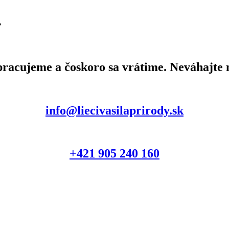
.
pracujeme a čoskoro sa vrátime. Neváhajte n
info@liecivasilaprirody.sk
+421 905 240 160