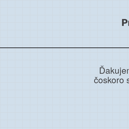
P
Ďakujem
čoskoro 