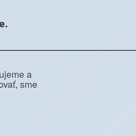
e.
cujeme a
ovať, sme