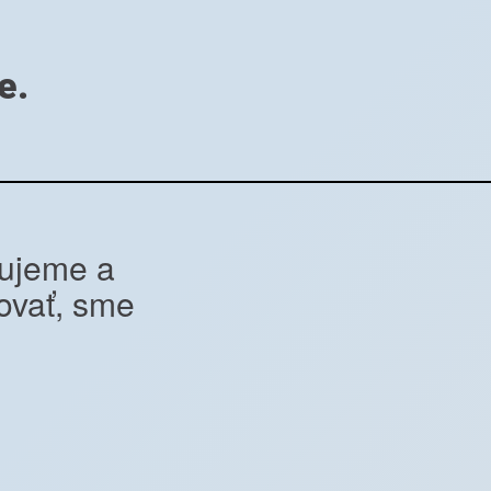
e.
cujeme a
ovať, sme