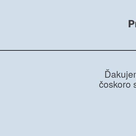
P
Ďakujem
čoskoro 